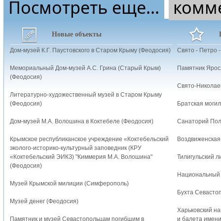
Посмотреть еще...
комм
Новые объекты
Дом-музей К.Г. Паустовского в Старом Крыму (Феодосия)
Свято - Петро 
Мемориальный Дом-музей А.С. Грина (Старый Крым)
Памятник Ярос
(Феодосия)
Свято-Николаев
Литературно-художественный музей в Старом Крыму
(Феодосия)
Братская могил
Дом-музей М.А. Волошина в Коктебеле (Феодосия)
Санаторий Пол
Крымское республиканское учреждение «Коктебельский
Воздвиженская 
эколого-историко-культурный заповедник (КРУ
«Коктебельский ЭИКЗ) "Киммерия М.А. Волошина"
Тилигульский л
(Феодосия)
Национальный 
Музей Крымской милиции (Симферополь)
Бухта Севасто
Музей денег (Феодосия)
Харьковский н
Памятник и музей Севастопольцам погибшим в
и балета имени