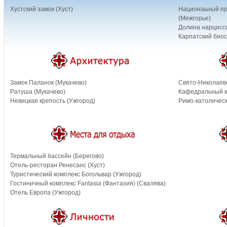
Хустский замок (Хуст)
Национаьный при
(Межгорье)
Долина нарциссо
Карпатский био
Замок Паланок (Мукачево)
Свято-Николаев
Ратуша (Мукачево)
Кафедральный к
Невицкая крепость (Ужгород)
Римо-католическ
Термальный бассейн (Берегово)
Отель-ресторан Ренесанс (Хуст)
Туристический комплекс Богольвар (Ужгород)
Гостиничный комплекс Fantasia (Фантазия) (Свалява)
Отель Европа (Ужгород)