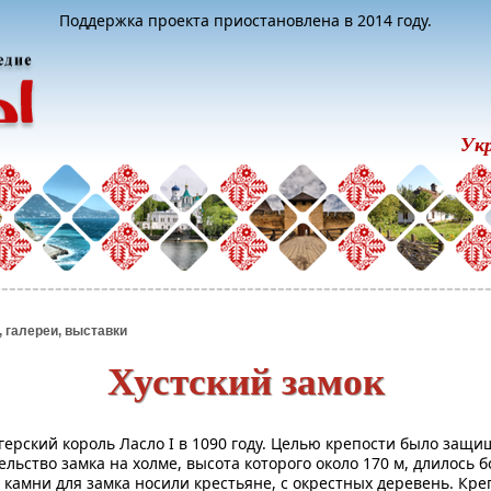
Поддержка проекта приостановлена в 2014 году.
Ук
, галереи, выставки
Хустский замок
герский король Ласло I в 1090 году. Целью крепости было защи
льство замка на холме, высота которого около 170 м, длилось б
то камни для замка носили крестьяне, с окрестных деревень. К