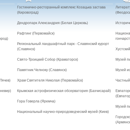
Гостинично-ресторанный комплекс Козацька застава
Литерат
(Кировоград)
(Феодос
Дендропарк Александрия (Белая Церковь)
Историч
Рафтинг (Первомайск)
Национа
ород)
гончарст
Региональный ландшафтный парк - Славянский курорт
(Славянск)
Хустский
Свято-Троицкий Собор (Краматорск)
Музей п
Памятник Челноку (Славянск)
Музей ис
(Тячев)
Храм Святителя Николая (Первомайск)
Частный
невир)
Крымская астрофизическая обсерватория (Бахчисарай)
Евпатор
(Евпато
Гора Говерла (Яремча)
Музей п
Национальный научно-природоведческий музей (Киев)
Городск
(Армянск