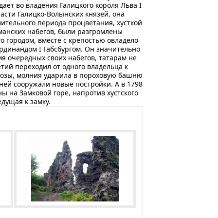
дает во владения Галицкого короля Льва I
ласти Галицко-Волынских князей, она
длительного периода процветания, хусткой
сманских набегов, были разгромлены
о городом, вместе с крепостью овладело
рдинандом І Габсбургом. Он значительно
емя очередных своих набегов, татарам не
етий переходил от одного владельца к
грозы, молния ударила в пороховую башню
мней сооружали новые постройки. А в 1798
ы на Замковой горе, напротив хустского
дущая к замку.