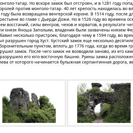
нголо-татар. Но вскоре замок был отстроен, и в 1281 году попа
ролей против монголо-татар. 40 лет крепость находилась во в
 году была возвращена венгерской короне. В 1514 году, после 
естьяне во главе с Дьерди Дожи. Но в 1526 году во времена о
 восстаний, силы венгров, чехов и хорватов, в результате чег
ти князя Яноша Запольяи, владения были захвачены князем Фе
бавил несколько пристроек, благодаря чему в 1594 году, во вр
был разрушен город Хуст. Хустский замок еще несколько десятил
боронительным пунктом, вплоть до 1776 года, когда во время 
ушил замок. После чего замок не возводили заново, из его ка
о разрушило его юго-восточную башню. Руины замка расположен
слева от которого начинается булыжная серпантинная дорога, ве