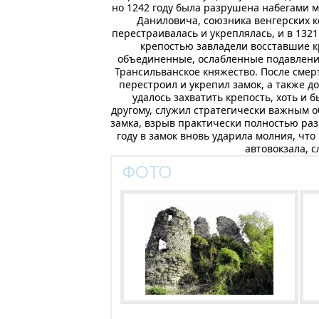
но 1242 году была разрушена набегами мо
Даниловича, союзника венгерских ко
перестраивалась и укреплялась, и в 1321
крепостью завладели восставшие кр
объединенные, ослабленные подавлением
Трансильванское княжество. После смер
перестроил и укрепил замок, а также до
удалось захватить крепость, хоть и 
другому, служил стратегически важным о
замка, взрыв практически полностью разр
году в замок вновь ударила молния, чт
автовокзала, 