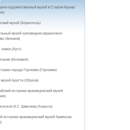
урно-художественный музей в Старом Крыму
ия)
еский музей (Борисполь)
льный музей-заповедник украинского
ва (Зеньков)
 замок (Хуст)
исанки (Коломыя)
тории города Горловка (Горловка)
 музей Аратта (Обухов)
ийский историко-краеведческий музей
рия)
исателя И.С. Шмелева (Алушта)
ой историко-краеведческий музей Армянска
)