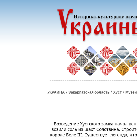
/
/
/
УКРАИНА
Закарпатская область
Хуст
Музеи
Возведение Хустского замка начал вен
возили соль из шахт Солотвина. Строите
короле Беле ІІІ. Существует легенда, ч