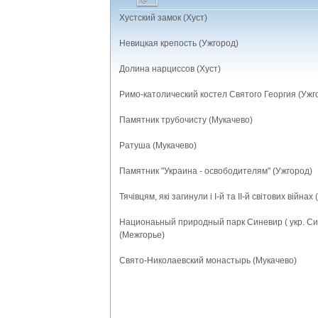
Хустский замок (Хуст)
Невицкая крепость (Ужгород)
Долина нарциссов (Хуст)
Римо-католический костел Святого Георгия (Ужг
Памятник трубочисту (Мукачево)
Ратуша (Мукачево)
Памятник "Украина - освободителям" (Ужгород)
Тячівцям, які загинули і І-й та ІІ-й світових війнах 
Национаьный природный парк Синевир ( укр. Си
(Межгорье)
Свято-Николаевский монастырь (Мукачево)