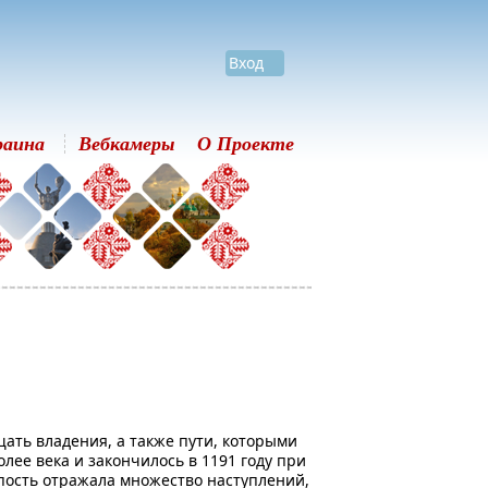
Вход
раина
Вебкамеры
О Проекте
щать владения, а также пути, которыми
олее века и закончилось в 1191 году при
репость отражала множество наступлений,