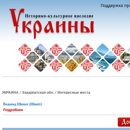
Поддержка про
/
/
УКРАИНА
Закарпатская обл.
Интересные места
Водопад Шипот (Шипiт)
Подробнее