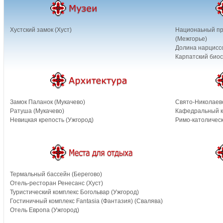
Хустский замок (Хуст)
Национаьный при
(Межгорье)
Долина нарциссо
Карпатский био
Замок Паланок (Мукачево)
Свято-Николаев
Ратуша (Мукачево)
Кафедральный к
Невицкая крепость (Ужгород)
Римо-католическ
Термальный бассейн (Берегово)
Отель-ресторан Ренесанс (Хуст)
Туристический комплекс Богольвар (Ужгород)
Гостиничный комплекс Fantasia (Фантазия) (Свалява)
Отель Европа (Ужгород)