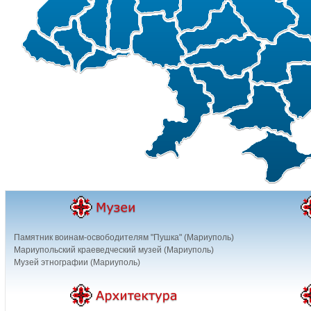
Памятник воинам-освободителям "Пушка" (Мариуполь)
Мариупольский краеведческий музей (Мариуполь)
Музей этнографии (Мариуполь)