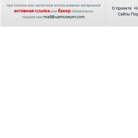
при полном или частичном использовании материалов
О проекте
Н
активная ссылка
банер
или
обязательны
Сайты По
mail@uamuseum.com
пишите нам