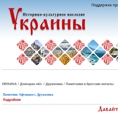
Поддержка про
/
/
/
УКРАИНА
Донецкая обл.
Дружковка
Памятники и братские могилы
Памятник Афганцам г. Дружковка
Подробнее