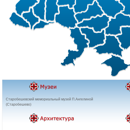
Старобешевский мемориальный музей П.Ангелиной
(Старобешево)