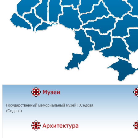
Государственный мемориальный музей Г.Седова
(Седово)