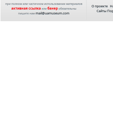
при полном или частичном использовании материалов
О проекте
Н
активная ссылка
банер
или
обязательны
Сайты По
mail@uamuseum.com
пишите нам