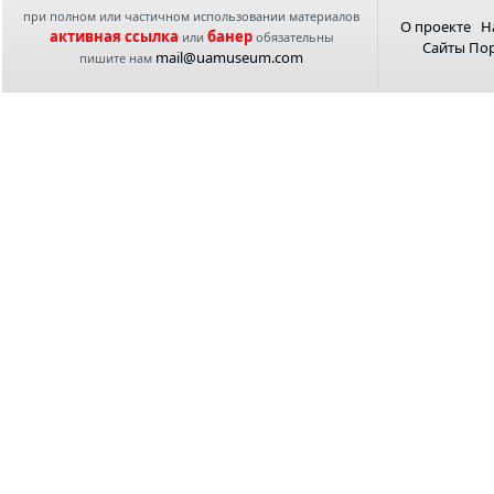
при полном или частичном использовании материалов
О проекте
Н
активная ссылка
банер
или
обязательны
Сайты По
mail@uamuseum.com
пишите нам