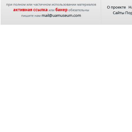
при полном или частичном использовании материалов
О проекте
Н
активная ссылка
банер
или
обязательны
Сайты По
mail@uamuseum.com
пишите нам