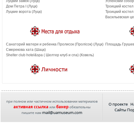
Луцкий замок (Луцк)
Успенский собор
Дом Петра I (Луцк)
Троицкий костел
Луцкие ворота (Луцк)
Троицкий костел
Васильевская це
Санаторий матери и ребенка Пролисок (Пролiсок) (Луцк)
Площадь Грушевс
Смерекова хата (Шацк)
Shelter club hotel&spa ( Шелтер клуб и спа) (Ковель)
при полном или частичном использовании материалов
О проекте
Н
активная ссылка
банер
или
обязательны
Сайты По
mail@uamuseum.com
пишите нам