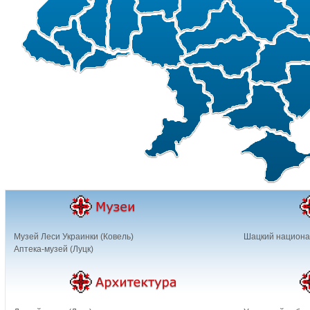
Музей Леси Украинки (Ковель)
Шацкий национа
Аптека-музей (Луцк)