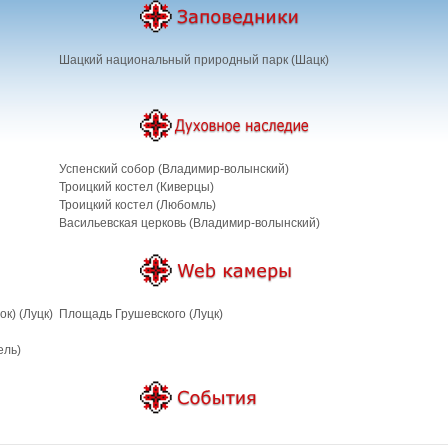
Шацкий национальный природный парк (Шацк)
Успенский собор (Владимир-волынский)
Троицкий костел (Киверцы)
Троицкий костел (Любомль)
Васильевская церковь (Владимир-волынский)
к) (Луцк)
Площадь Грушевского (Луцк)
ель)