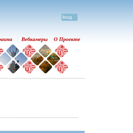
Вход
раина
Вебкамеры
О Проекте