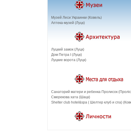
Музей Леси Украинки (Ковель)
Аптека-музей (Луцк)
Луцкий замок (Луцк)
Дом Петра I (Луцк)
Луцкие ворота (Луцк)
Санаторий матери и ребенка Пролисок (Пролiсо
Смерекова хата (Шацк)
Shelter club hotel&spa ( Шелтер клуб и спа) (Ков