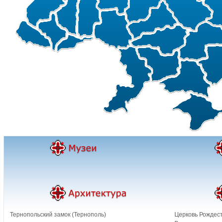
Тернопольский замок (Тернополь)
Церковь Рождест