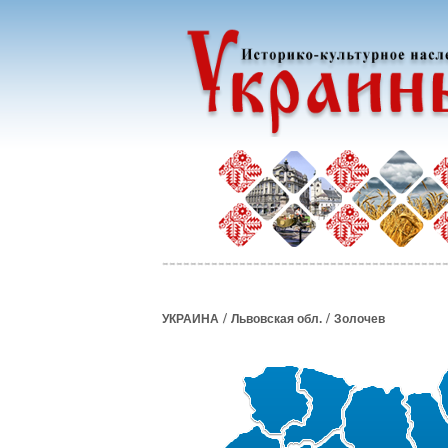
/
/
УКРАИНА
Львовская обл.
Золочев