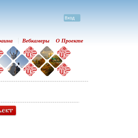
Вход
раина
Вебкамеры
О Проекте