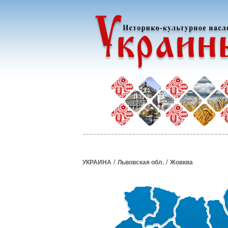
/
/
УКРАИНА
Львовская обл.
Жовква