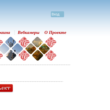
Вход
раина
Вебкамеры
О Проекте