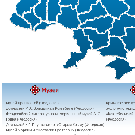
Музей Древностей (Феодосия)
Крымское респу
Дом-музей М.А. Волошина в Коктебеле (Феодосия)
эколого-историк
Феодосийский литературно-мемориальный музей А. С.
«Коктебельский
Грина (Феодосия)
(Феодосия)
Дом-музей К.Г. Паустовского в Старом Крыму (Феодосия)
Музей Марины и Анастасии Цветаевых (Феодосия)