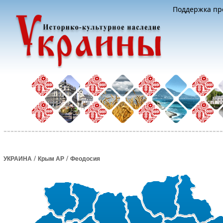
Поддержка про
/
/
УКРАИНА
Крым АР
Феодосия