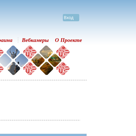
Вход
раина
Вебкамеры
О Проекте