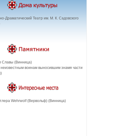
о-Драматический Театр им. М. К. Садовского
)
 Славы (Винница)
 неизвестным воинам выносившим знамя части
)
тлера Wehrwolf (Вервольф) (Винница)