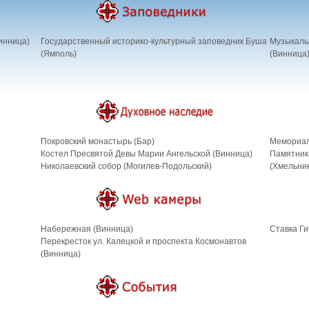
инница)
Государственный историко-культурный заповедник Буша
Музыкальн
(Ямполь)
(Винница
Покровский монастырь (Бар)
Мемориал
Костел Пресвятой Девы Марии Ангельской (Винница)
Памятник
Николаевский собор (Могилев-Подольский)
(Хмельник
Набережная (Винница)
Cтавка Ги
Перекресток ул. Калецкой и проспекта Космонавтов
(Винница)