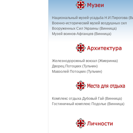
Национальный музей-усадьба Н.И.Пирогова (В
Военно-исторический музей воздушных сил
Вооруженных Сил Украины (Винница)
Музей воинов-Афганцев (Винница)
Железнодорожный вокзал (Жмеринка)
Дворец Потоцких (Тульчин)
Мавзолей Потоцких (Тульчин)
Комплекс отдыха Дубовый Гай (Винница)
Гостиничный комплекс Подолье (Винница)