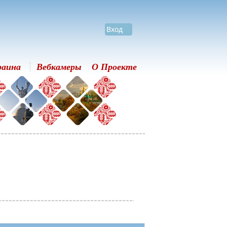
Вход
раина
Вебкамеры
О Проекте