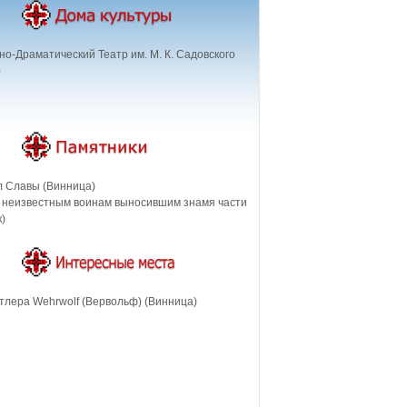
о-Драматический Театр им. М. К. Садовского
)
 Славы (Винница)
 неизвестным воинам выносившим знамя части
)
тлера Wehrwolf (Вервольф) (Винница)