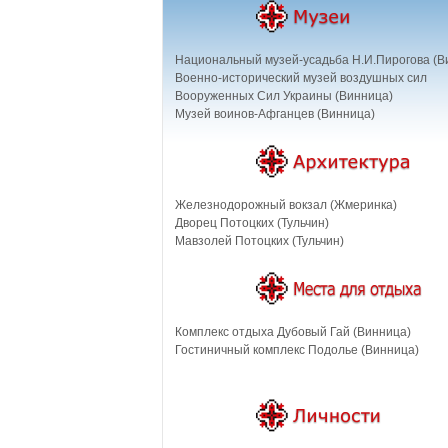
Национальный музей-усадьба Н.И.Пирогова (В
Военно-исторический музей воздушных сил
Вооруженных Сил Украины (Винница)
Музей воинов-Афганцев (Винница)
Железнодорожный вокзал (Жмеринка)
Дворец Потоцких (Тульчин)
Мавзолей Потоцких (Тульчин)
Комплекс отдыха Дубовый Гай (Винница)
Гостиничный комплекс Подолье (Винница)