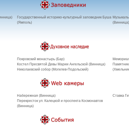
инница)
Государственный историко-культурный заповедник Буша
Музыкальн
(Ямполь)
(Винница
Покровский монастырь (Бар)
Мемориал
Костел Пресвятой Девы Марии Ангельской (Винница)
Памятник
Николаевский собор (Могилев-Подольский)
(Хмельник
Набережная (Винница)
Cтавка Ги
Перекресток ул. Калецкой и проспекта Космонавтов
(Винница)