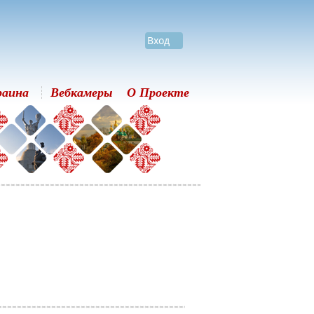
Вход
раина
Вебкамеры
О Проекте