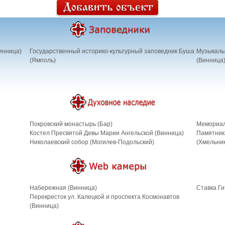
инница)
Государственный историко-культурный заповедник Буша
Музыкальн
(Ямполь)
(Винница
Покровский монастырь (Бар)
Мемориал
Костел Пресвятой Девы Марии Ангельской (Винница)
Памятник
Николаевский собор (Могилев-Подольский)
(Хмельник
Набережная (Винница)
Cтавка Ги
Перекресток ул. Калецкой и проспекта Космонавтов
(Винница)