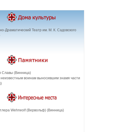
о-Драматический Театр им. М. К. Садовского
)
 Славы (Винница)
 неизвестным воинам выносившим знамя части
)
тлера Wehrwolf (Вервольф) (Винница)