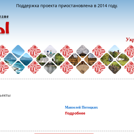
Поддержка проекта приостановлена в 2014 году.
Ук
ъекты
Мавзолей Потоцких
Подробнее