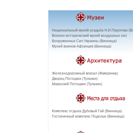
Национальный музей-усадьба Н.И.Пирогова (В
Военно-исторический музей воздушных сил
Вооруженных Сил Украины (Винница)
Музей воинов-Афганцев (Винница)
Железнодорожный вокзал (Жмеринка)
Дворец Потоцких (Тульчин)
Мавзолей Потоцких (Тульчин)
Комплекс отдыха Дубовый Гай (Винница)
Гостиничный комплекс Подолье (Винница)