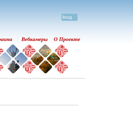
Вход
раина
Вебкамеры
О Проекте