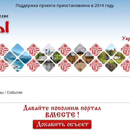
Поддержка проекта приостановлена в 2014 году.
Ук
/
ны
События