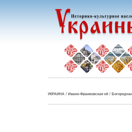
/
/
УКРАИНА
Ивано-Франковская об
Богородча