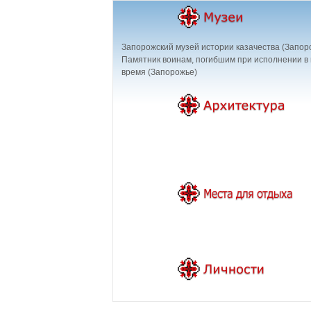
Запорожский музей истории казачества (Запор
Памятник воинам, погибшим при исполнении в
время (Запорожье)