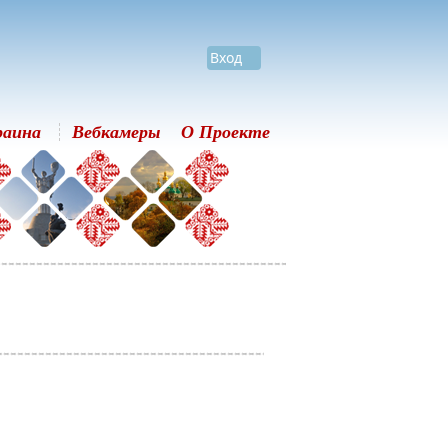
Вход
раина
Вебкамеры
О Проекте