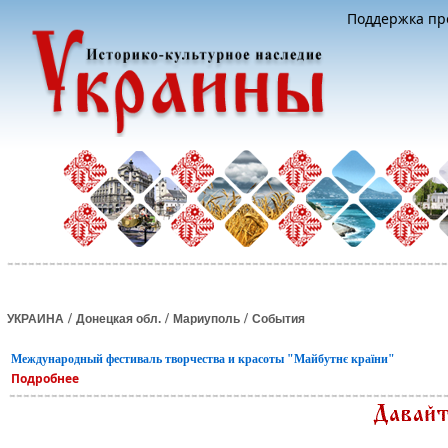
Поддержка про
/
/
/
УКРАИНА
Донецкая обл.
Мариуполь
События
Международный фестиваль творчества и красоты "Майбутнє країни"
Подробнее