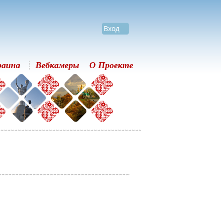
Вход
раина
Вебкамеры
О Проекте