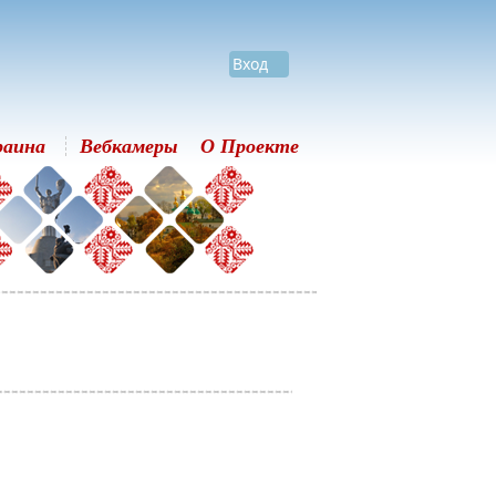
Вход
раина
Вебкамеры
О Проекте