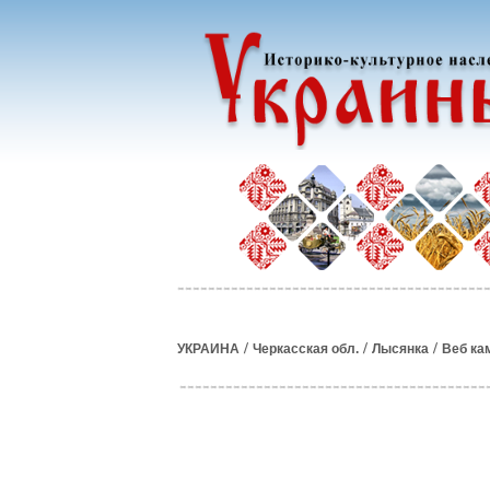
/
/
/
УКРАИНА
Черкасская обл.
Лысянка
Веб ка