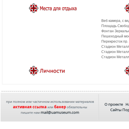
Веб камера, с ви
Площадь Свобод
Фонтан Зеркальн
Пешеходный мос
Перекресток пр. 
Стадион Металл
Стадион Металл
Стадион Металли
при полном или частичном использовании материалов
О проекте
Н
активная ссылка
банер
или
обязательны
Сайты По
mail@uamuseum.com
пишите нам