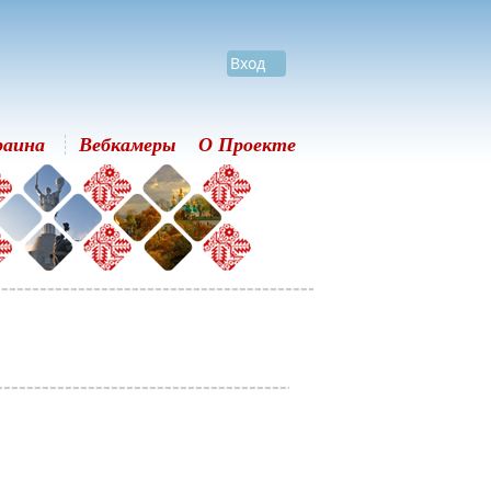
Вход
раина
Вебкамеры
О Проекте