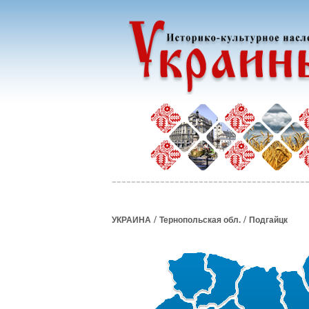
/
/
УКРАИНА
Тернопольская обл.
Подгайцк