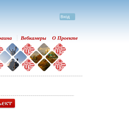
Вход
раина
Вебкамеры
О Проекте