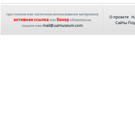
при полном или частичном использовании материалов
О проекте
Н
активная ссылка
банер
или
обязательны
Сайты По
mail@uamuseum.com
пишите нам