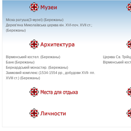
Міска ратуша(3-музеї) (Бережаны)
Дерев’яна Миколаївська церква кін. XVI-поч. XVII ст.;
(Бережаны)
Вірменський костел. (Бережаны)
Церква Св. Трійц
Банк (Бережаны)
Вірменський кос
Бернардський монастир. (Бережаны)
Замковий комплекс (1534-1554 рр., добудови XVII- пп.
XVIII ст.) (Бережаны)