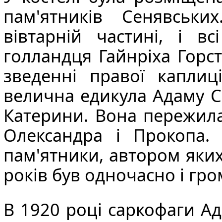
пам'ятників Сенявськи
вівтарній частині, і в
голландця
Гайнріха Горс
зведенні правої каплиц
велична едикула Адаму 
Катерини. Вона пережила 
Олександра і Прокопа.
пам'ятники, автором яки
років був одночасно і г
В 1920 році саркофаги
Ад