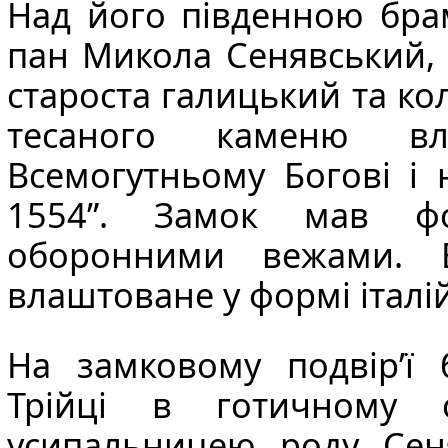
Над його південною бра
пан
Микола Сенявський
,
староста галицький та к
тесаного каменю в
Всемогутньому Богові і 
1554”. Замок мав фо
оборонними вежами. В
влаштоване у формі італі
На замковому подвір’ї 
Трійці в готичному 
усипальницею роду Сен