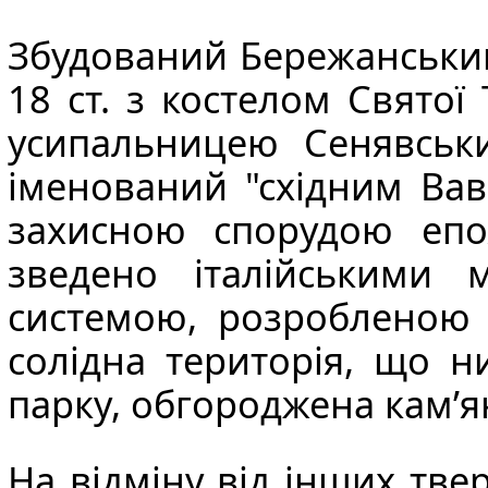
Збудований Бережанськ
18 ст. з костелом Святої
усипальницею Сенявськи
іменований "східним
Вав
захисною спорудою епох
зведено італійськими 
системою, розроблено
солідна територія, що н
парку, обгороджена кам’
На відміну від інших тв