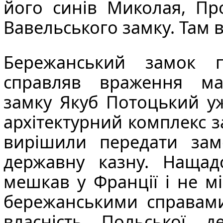
його синів Миколая, Пр
Вавельського замку. Там 
Бережанський замок п
справляв враження ма
замку
Якуб Потоцький
уж
архітектурний комплекс з
вирішили передати зам
державну казну. Наща
мешкав у Франції і не мі
бережанськими справами
власність Польської 