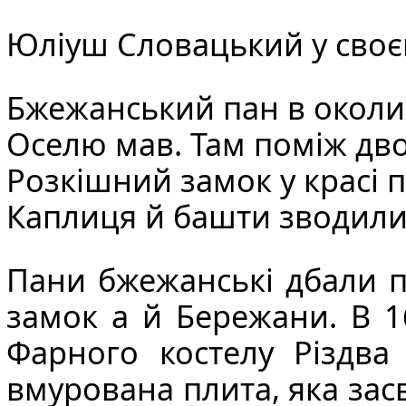
Юліуш Словацький
у своє
Бжежанський пан в околиц
Оселю мав. Там поміж дво
Розкішний замок у красі 
Каплиця й башти зводилис
Пани бжежанські дбали п
замок а й Бережани. В 1
Фарного костелу Різдва 
вмурована плита, яка зас