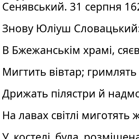
Сенявський. 31 серпня 16
Знову
Юліуш Словацький
В
Бжежанськім
храмі, сяє
Мигтить вівтар; гримлять 
Дрижать пілястри й надмо
На лавах світлі миготять 
У костелі була розміщен