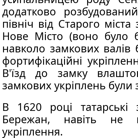
додатково розбудовани
північ від Старого міст
Нове Місто (воно було б
навколо замкових
валів
б
фортифікаційні укріплен
В'їзд до замку влашто
замкових укріплень були
В 1620 році татарські
Бережан, навіть не н
укріплення.