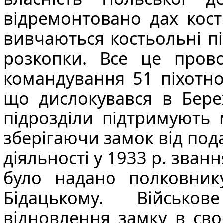
відремонтовано дах кост
вивчаються костьольні п
розкопки. Все це пров
командування 51 піхотно
що дислокувався в Береж
підрозділи підтримують 
зберігаючи замок від под
діяльності у 1933 р. зва
було надано полковнику
Бідацькому. Військо
відновлення замку в сво