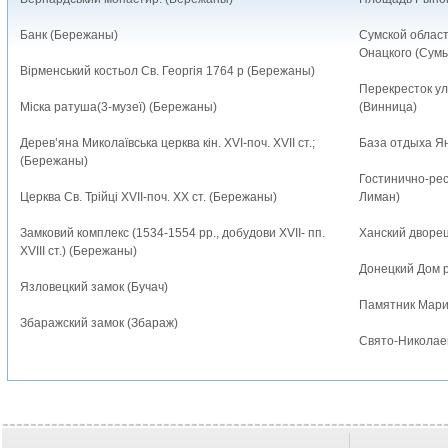
Банк (Бережаны)
Сумской област
Онацкого (Сум
Вірменський костьол Св. Георгія 1764 р (Бережаны)
Перекресток ул
Міска ратуша(3-музеї) (Бережаны)
(Винница)
Дерев’яна Миколаївська церква кін. XVI-поч. XVII ст.;
База отдыха Я
(Бережаны)
Гостинично-ре
Церква Св. Трійці XVII-поч. ХХ ст. (Бережаны)
Лиман)
Замковий комплекс (1534-1554 рр., добудови XVII- пп.
Ханский дворец
XVIII ст.) (Бережаны)
Донецкий Дом р
Язловецкий замок (Бучач)
Памятник Мари
Збаражский замок (Збараж)
Свято-Николаев