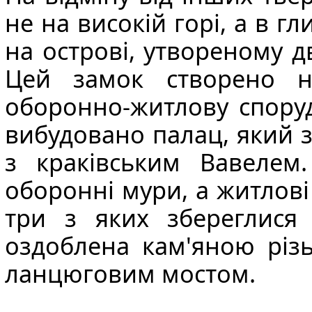
не на високій горі, а в г
на острові, утвореному 
Цей замок створено н
оборонно-житлову споруду
вибудовано палац, який 
з краківським
Вавелем
оборонні мури, а житлові 
три з яких збереглися
оздоблена кам'яною різ
ланцюговим мостом.