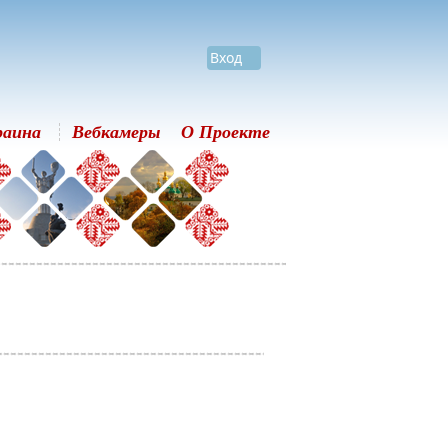
Вход
раина
Вебкамеры
О Проекте