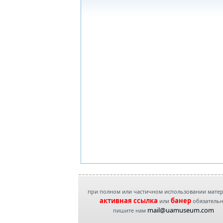
при полном или частичном использовании мате
активная ссылка
банер
или
обязатель
mail@uamuseum.com
пишите нам