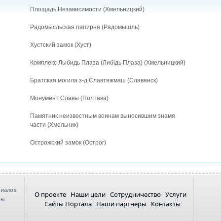
Площадь Независимости (Хмельницкий)
Радомысльская папирня (Радомышль)
Хустский замок (Хуст)
Комплекс Лыбидь Плаза (Либiдь Плаза) (Хмельницкий)
Братская могила з-д Славтяжмаш (Славянск)
Монумент Славы (Полтава)
Памятник неизвестным воинам выносившим знамя
части (Хмельник)
Острожский замок (Острог)
риалов
О проекте
Наши цели
Сотрудничество
Услуги
ны
Сайты Портала
Наши партнеры
Контакты