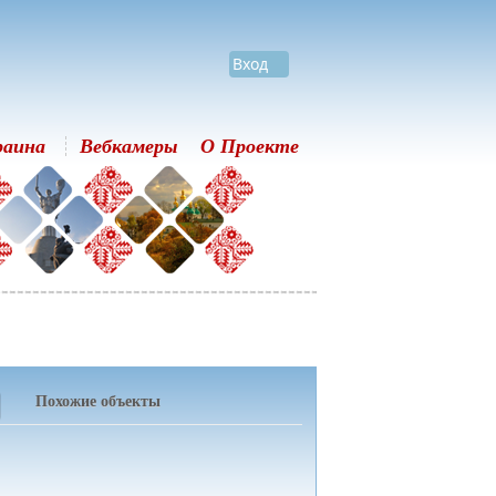
Вход
раина
Вебкамеры
О Проекте
Похожие объекты