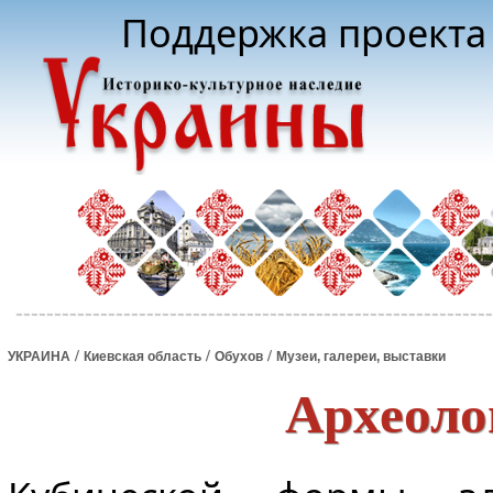
Поддержка проекта 
/
/
/
УКРАИНА
Киевская область
Обухов
Музеи, галереи, выставки
Археоло