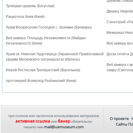
Церковь Покро
Троицкая церковь (Богуслав)
Дворец Уварово
Рациотель Киев (Киев)
Санаторий «Рад
Храм Воскресения Господня с. Зазимье (Бровары)
Мемориал Неиз
Веб камера. Площадь Независимости (Майдан
Незалежностi) (Киев)
Веб камера воз
Храм св. Николая Чудотворца (Украинской Православной
Доска почёта 
Церкви Московского патриархата) (Ирпень)
Веб камера с в
Иерей Ростислав Трехбратский (Васильков)
лавру (Святого
протоиерей Всеволод Рыбчинский (Киев)
при полном или частичном использовании материалов
О проекте
активная ссылка
банер
или
обязательны
Сайты П
mail@uamuseum.com
пишите нам