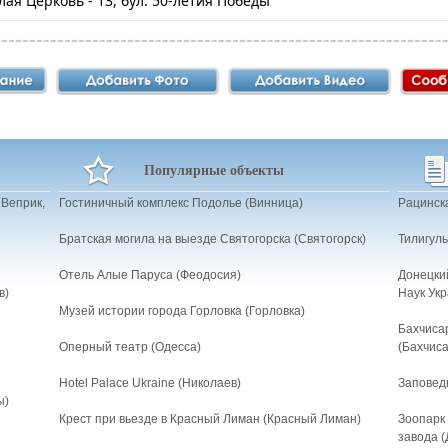
елая Церковь - 13, бул. 50-летия Победы
Популярные объекты
 Веприк,
Гостиничный комплекс Подолье (Винница)
Рацинска
Братская могила на выезде Святогорска (Святогорск)
Тилигул
Отель Алые Паруса (Феодосия)
Донецки
в)
Наук Укр
Музей истории города Горловка (Горловка)
Бахчиса
Оперный театр (Одесса)
(Бахчис
Hotel Palace Ukraine (Николаев)
Заповед
ы)
Крест при вьезде в Красный Лиман (Красный Лиман)
Зоопарк
завода (