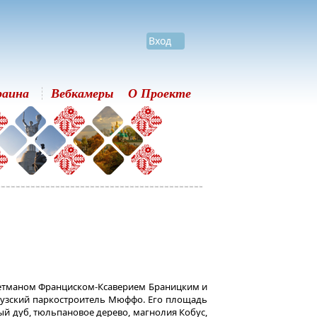
Вход
раина
Вебкамеры
О Проекте
 гетманом Франциском-Ксаверием Браницким и
нцузский паркостроитель Мюффо. Его площадь
ный дуб, тюльпановое дерево, магнолия Кобус,