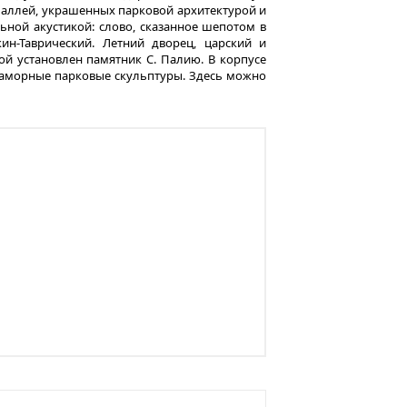
ь аллей, украшенных парковой архитектурой и
льной акустикой: слово, сказанное шепотом в
н-Таврический. Летний дворец, царский и
ой установлен памятник С. Палию. В корпусе
мраморные парковые скульптуры. Здесь можно