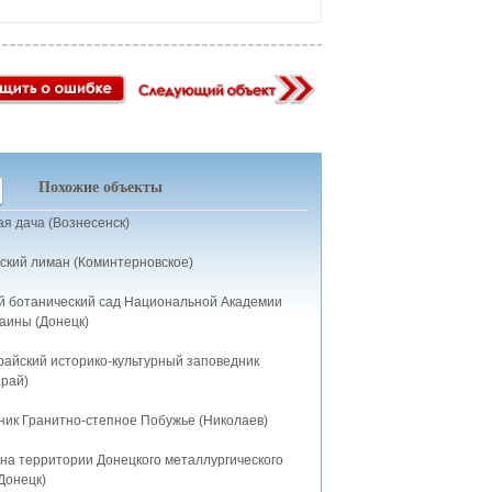
Похожие объекты
я дача (Вознесенск)
ьский лиман (Коминтерновское)
й ботанический сад Национальной Академии
аины (Донецк)
райский историко-культурный заповедник
арай)
ник Гранитно-степное Побужье (Николаев)
 на территории Донецкого металлургического
Донецк)