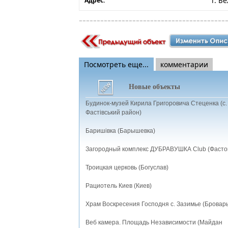
г. Б
Адрес:
Посмотреть еще...
комментарии
Новые объекты
Будинок-музей Кирила Григоровича Стеценка (с.
Фастівський район)
Баришівка (Барышевка)
Загородный комплекс ДУБРАВУШКА Club (Фасто
Троицкая церковь (Богуслав)
Рациотель Киев (Киев)
Храм Воскресения Господня с. Зазимье (Бровар
Веб камера. Площадь Независимости (Майдан