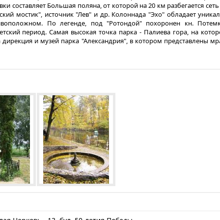
ки составляет Большая поляна, от которой на 20 км разбегается сет
ский мостик", источник "Лев" и др. Колоннада "Эхо" обладает уника
оположном. По легенде, под "Ротондой" похоронен кн. Потемки
ский период. Самая высокая точка парка - Палиева гора, на котор
 дирекция и музей парка "Александрия", в котором представлены 