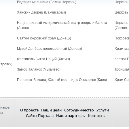
Водяная мельница (Белая Церковь)
Церковь 
Ханский дворец (Бахчисарай)
Церковь
Национальный Академичесский театр оперы и балета
Церковь
(Львов)
(Севаст
Свято-Покровский храм (Донецк)
Покровс
Музей Донбасс непокорённый (Донецк)
Храм-ма
Фестиваль Битва Наций (Хотин)
Костел 
тровск)
Замок Паланок (Мукачево)
Троицкая
Проспект Бажана, Южный мост вид с Осокорков (Киев)
Храм Се
риалов
О проекте
Наши цели
Сотрудничество
Услуги
ны
Сайты Портала
Наши партнеры
Контакты