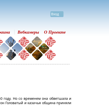
Вход
раина
Вебкамеры
О Проекте
0 году. Но со временем она обветшала и
тон Головатый и казачья община приняли