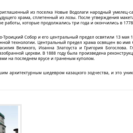
риглашенный из поселка Новые Водолаги народный умелец-са
удущего храма, сплетенный из лозы. После утверждения макета
е работы, которые продолжались три года и окончились в 1778 
Троицкий Собор и его центральный предел освятили 13 мая 177
инной технологии. Центральный предел храма освящен во имя 
асилия Великого, Иоанна Златоуста и Григория Богослова. 
зобранной церкви. В 1888 году была произведена реконструкци
ами на последнем ярусе и граненым куполом.
шим архитектурным шедевром казацкого зодчества, и это уни