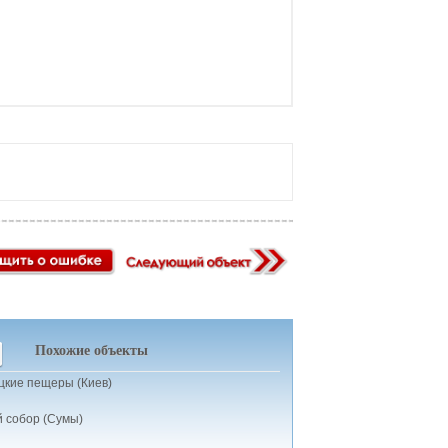
Похожие объекты
цкие пещеры (Киев)
й собор (Сумы)