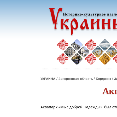
/
/
/
УКРАИНА
Запорожская область
Бердянск
З
Ак
Аквапарк «Мыс доброй Надежды» был отк