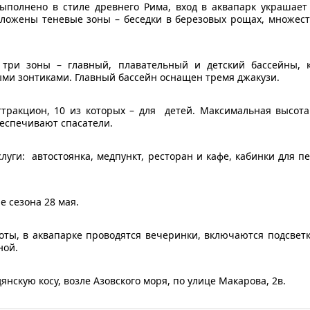
полнено в стиле древнего Рима, вход в аквапарк украшает
оложены теневые зоны – беседки в березовых рощах, множест
а три зоны – главный, плавательный и детский бассейны,
ми зонтиками. Главный бассейн оснащен тремя джакузи.
тракцион, 10 из которых – для детей. Максимальная высота
беспечивают спасатели.
слуги: автостоянка, медпункт, ресторан и кафе, кабинки для 
е сезона 28 мая.
оты, в аквапарке проводятся вечеринки, включаются подсвет
ной.
нскую косу, возле Азовского моря, по улице Макарова, 2в.