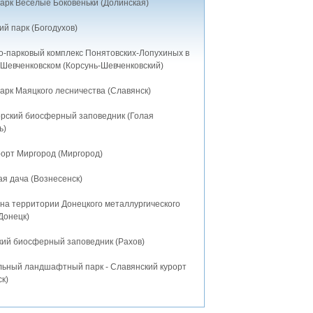
арк Веселые Боковеньки (Долинская)
й парк (Богодухов)
о-парковый комплекс Понятовских-Лопухиных в
-Шевченковском (Корсунь-Шевченковский)
арк Маяцкого лесничества (Славянск)
рский биосферный заповедник (Голая
ь)
рорт Миргород (Миргород)
я дача (Вознесенск)
 на территории Донецкого металлургического
Донецк)
кий биосферный заповедник (Рахов)
льный ландшафтный парк - Славянский курорт
к)