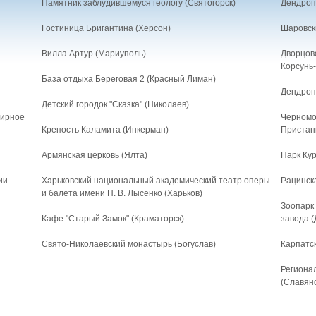
Памятник заблудившемуся геологу (Святогорск)
Дендроп
Гостиница Бригантина (Херсон)
Шаровски
Вилла Артур (Мариуполь)
Дворцов
Корсунь
База отдыха Береговая 2 (Красный Лиман)
Дендроп
Детский городок "Сказка" (Николаев)
мирное
Черномо
Крепость Каламита (Инкерман)
Пристан
Армянская церковь (Ялта)
Парк Ку
ии
Харьковский национальный академический театр оперы
Рацинска
и балета имени Н. В. Лысенко (Харьков)
Зоопарк
Кафе "Старый Замок" (Краматорск)
завода (
Свято-Николаевский монастырь (Богуслав)
Карпатс
Региона
(Славянс