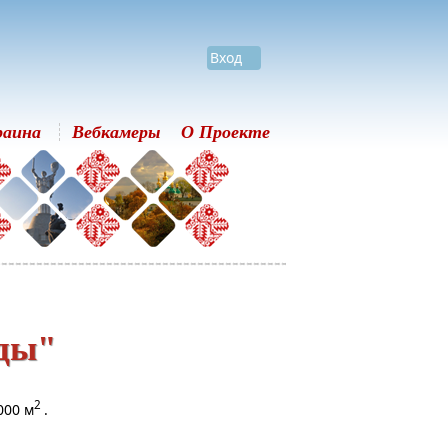
Вход
раина
Вебкамеры
О Проекте
ды"
2
000 м
.