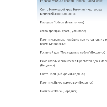
Родовая усадьба дворян Попова (Васильевка)
Свято Никольский храм Николая Чудотворца
Мирликийского (Бердянск)
Площадь Победы (Мелитополь)
свято-троицкий храм (Гуляйполе)
Памятник воинам, погибшим при исполнении в 
время (Запорожье)
Гостиный дом "Под седьмым небом" (Бердянск)
Римо-католический костел Пресвятой Девы Мар
(Бердянск)
Свято-Троицкий храм (Бердянск)
Памятник Бычку-кормильцу (Бердянск)
Памятник Жабе (Бердянск)