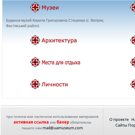
Будинок-музей Кирила Григоровича Стеценка (с. Веприк,
Фастівський район)
при полном или частичном использовании материалов
О проекте
Н
активная ссылка
банер
или
обязательны
Сайты По
mail@uamuseum.com
пишите нам