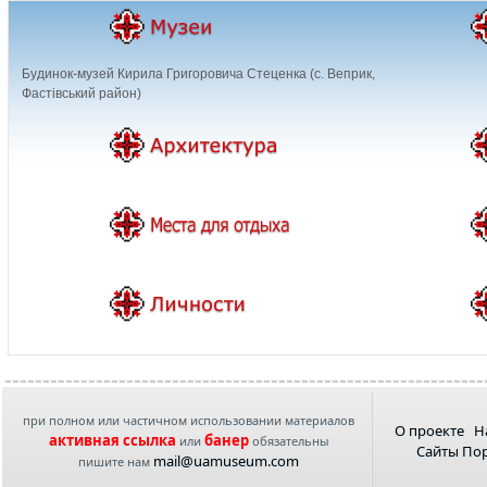
Будинок-музей Кирила Григоровича Стеценка (с. Веприк,
Фастівський район)
при полном или частичном использовании материалов
О проекте
Н
активная ссылка
банер
или
обязательны
Сайты По
mail@uamuseum.com
пишите нам