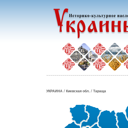
/
/
УКРАИНА
Киевская обл.
Тараща