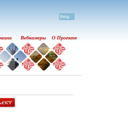
Вход
раина
Вебкамеры
О Проекте