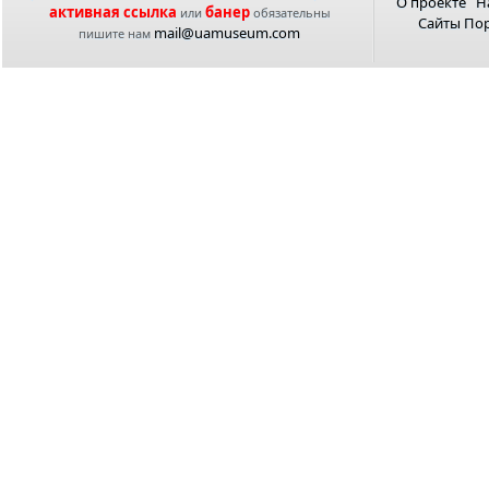
О проекте
Н
активная ссылка
банер
или
обязательны
Сайты По
mail@uamuseum.com
пишите нам