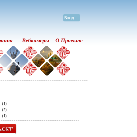
Вход
раина
Вебкамеры
О Проекте
(1)
(2)
(1)