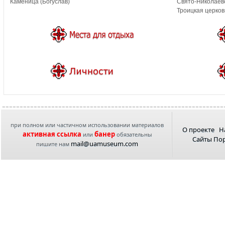
Каменица (Богуслав)
Свято-Николаевс
Троицкая церков
при полном или частичном использовании материалов
О проекте
Н
активная ссылка
банер
или
обязательны
Сайты По
mail@uamuseum.com
пишите нам