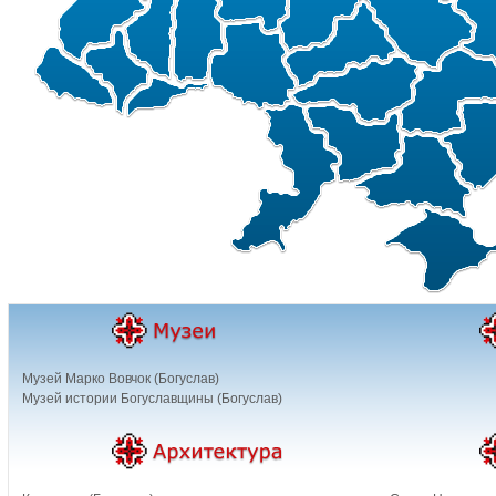
Музей Марко Вовчок (Богуслав)
Музей истории Богуславщины (Богуслав)