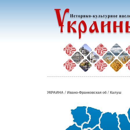
/
/
УКРАИНА
Ивано-Франковская об
Калуш