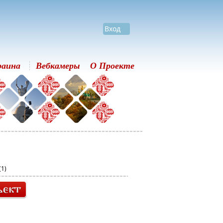
Вход
раина
Вебкамеры
О Проекте
(1)