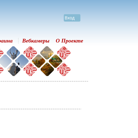
Вход
раина
Вебкамеры
О Проекте