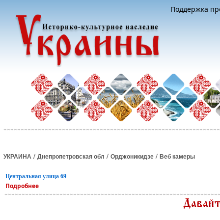
Поддержка про
/
/
/
УКРАИНА
Днепропетровская обл
Орджоникидзе
Веб камеры
Центральная улица 69
Подробнее