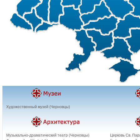
Художественный музей (Черновцы)
Музыкально-драматический театр (Черновцы)
Церковь Св. Пар