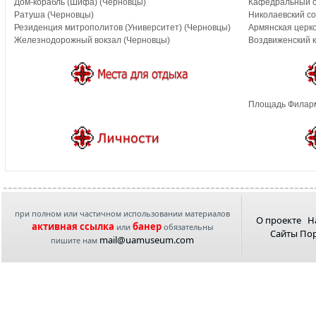
Дом-корабль (Шифа) (Черновцы)
Кафедральный с
Ратуша (Черновцы)
Николаевский со
Резиденция митрополитов (Университет) (Черновцы)
Армянская церко
Железнодорожный вокзал (Черновцы)
Воздвиженский к
Площадь Филарм
при полном или частичном использовании материалов
О проекте
Н
активная ссылка
банер
или
обязательны
Сайты По
mail@uamuseum.com
пишите нам