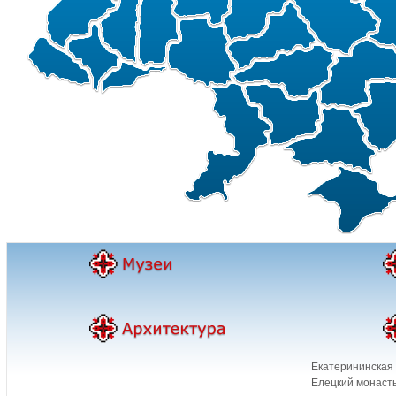
Екатерининская 
Елецкий монасты