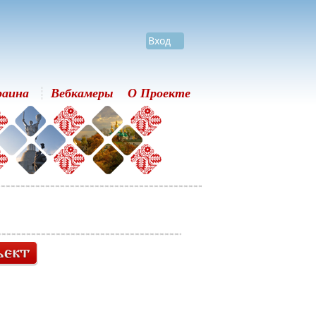
Вход
раина
Вебкамеры
О Проекте