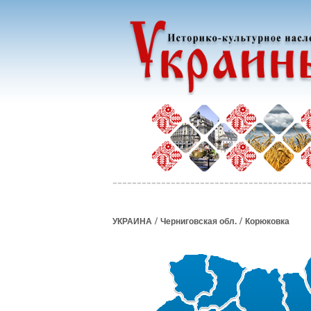
/
/
УКРАИНА
Черниговская обл.
Корюковка