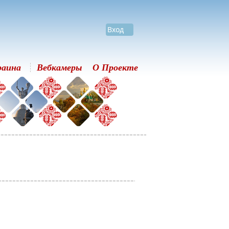
Вход
раина
Вебкамеры
О Проекте