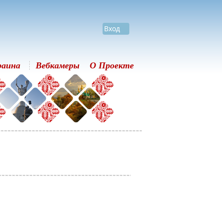
Вход
раина
Вебкамеры
О Проекте